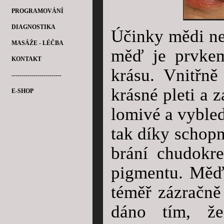
PROGRAMOVÁNÍ
DIAGNOSTIKA
Účinky mědi ne
MASÁŽE - LÉČBA
měď je prvkem
KONTAKT
krásu. Vnitřně
-------------------------
krásné pleti a z
E-SHOP
lomivé a vybled
tak díky schopn
brání chudokre
pigmentu.
Měď 
téměř zázračně
dáno tím, že