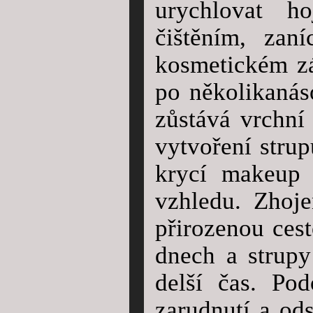
urychlovat h
čištěním, zaní
kosmetickém z
po několikanás
zůstává vrchní
vytvoření stru
krycí makeup 
vzhledu. Zhoj
přirozenou ces
dnech a strupy
delší čas. Po
zarudnutí a od